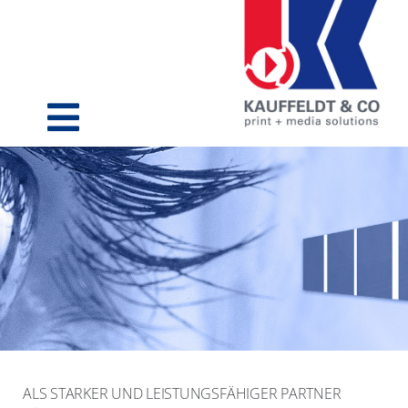
Skip
to
content
Toggle
Navigation
Druckerei
Kundenorientierung
Leistungsfähigkeit
ALS STARKER UND LEISTUNGSFÄHIGER PARTNER